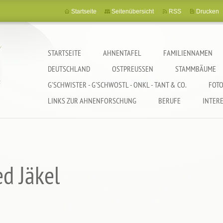
Startseite
Seitenübersicht
RSS
Drucken
STARTSEITE
AHNENTAFEL
FAMILIENNAMEN
DEUTSCHLAND
OSTPREUSSEN
STAMMBÄUME
G'SCHWISTER - G'SCHWOSTL - ONKL - TANT & CO.
FOTO
LINKS ZUR AHNENFORSCHUNG
BERUFE
INTER
ed Jäkel