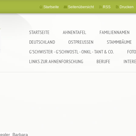
Startseite
Seitenübersicht
RSS
Drucken
STARTSEITE
AHNENTAFEL
FAMILIENNAMEN
DEUTSCHLAND
OSTPREUSSEN
STAMMBÄUME
G'SCHWISTER - G'SCHWOSTL - ONKL - TANT & CO.
FOTO
LINKS ZUR AHNENFORSCHUNG
BERUFE
INTER
iegler Barbara