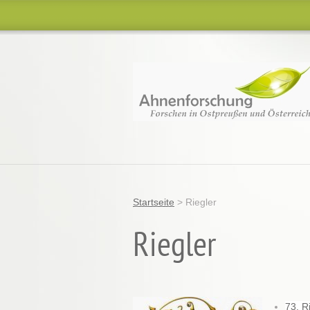
Startseite
>
Riegler
Riegler
73. R