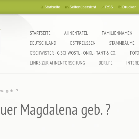
Startseite
Seitenübersicht
RSS
Drucken
STARTSEITE
AHNENTAFEL
FAMILIENNAMEN
DEUTSCHLAND
OSTPREUSSEN
STAMMBÄUME
G'SCHWISTER - G'SCHWOSTL - ONKL - TANT & CO.
FOTO
LINKS ZUR AHNENFORSCHUNG
BERUFE
INTER
na geb. ?
uer Magdalena geb. ?