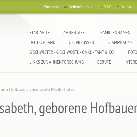
Startseite
Seitenübersicht
RSS
Drucken
STARTSEITE
AHNENTAFEL
FAMILIENNAMEN
DEUTSCHLAND
OSTPREUSSEN
STAMMBÄUME
G'SCHWISTER - G'SCHWOSTL - ONKL - TANT & CO.
FOTO
LINKS ZUR AHNENFORSCHUNG
BERUFE
INTER
rene Hofbauer, verwitwete Pretterhofer
lisabeth, geborene Hofbauer