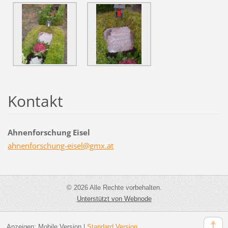
Kontakt
Ahnenforschung Eisel
ahnenfor
schung-e
isel@gmx
.at
© 2026 Alle Rechte vorbehalten.
Unterstützt von Webnode
Anzeigen:
Mobile Version
|
Standard Version