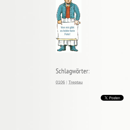
Schlagwörter
:
0106
|
Treptau