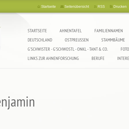
Startseite
Seitenübersicht
RSS
Drucken
STARTSEITE
AHNENTAFEL
FAMILIENNAMEN
DEUTSCHLAND
OSTPREUSSEN
STAMMBÄUME
G'SCHWISTER - G'SCHWOSTL - ONKL - TANT & CO.
FOTO
LINKS ZUR AHNENFORSCHUNG
BERUFE
INTER
enjamin