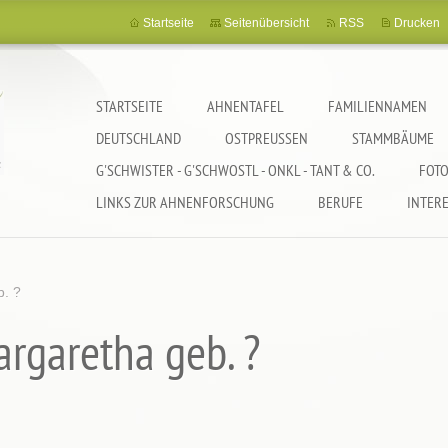
Startseite
Seitenübersicht
RSS
Drucken
STARTSEITE
AHNENTAFEL
FAMILIENNAMEN
DEUTSCHLAND
OSTPREUSSEN
STAMMBÄUME
G'SCHWISTER - G'SCHWOSTL - ONKL - TANT & CO.
FOTO
LINKS ZUR AHNENFORSCHUNG
BERUFE
INTER
b. ?
argaretha geb. ?